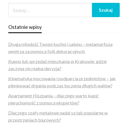
Ostatnie wpisy
Druga młodość Twojej kuchni i salonu – metamorfoza
wnętrza za pomocą folii dekoracyjnych
Kupno lub sprzedaż mieszkania w Krakowie: gdzie
zaczyna się realna decyzja?
Kinematyka mocowania i podparcia przedmiotów – jak
eliminować drgania podczas toczenia długich wałów?
Apartament Hiszpania – dlaczego warto kupić
nieruchomość z pomocą ekspertów?
Dlaczego szafy metalowe nadal są tak popularne w
przestrzeniach biurowych?