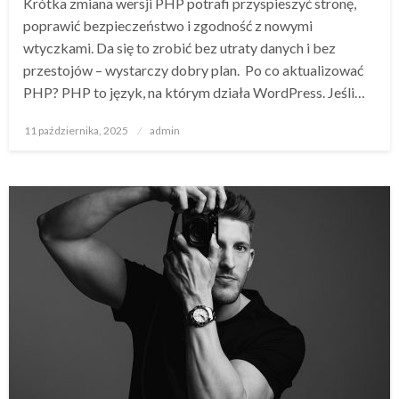
Krótka zmiana wersji PHP potrafi przyspieszyć stronę,
poprawić bezpieczeństwo i zgodność z nowymi
wtyczkami. Da się to zrobić bez utraty danych i bez
przestojów – wystarczy dobry plan. Po co aktualizować
PHP? PHP to język, na którym działa WordPress. Jeśli…
Opublikowane
11 października, 2025
admin
w