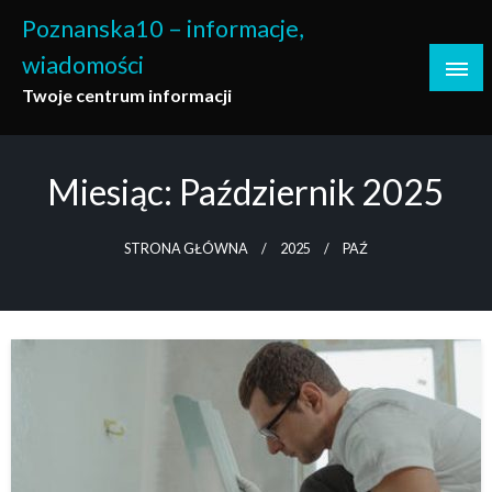
Skip
Poznanska10 – informacje,
to
wiadomości
content
Twoje centrum informacji
Miesiąc:
Październik 2025
STRONA GŁÓWNA
2025
PAŹ