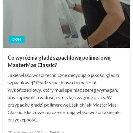
DOM
Co wyróżnia gładź szpachlową polimerową
MasterMas Classic?
Jakie właściwości techniczne decydują o jakości gładzi
szpachlowej? Gładź szpachlowa to materiał
wykończeniowy, który musi spełniać szereg wymagań,
aby zapewnić trwałość, estetykę i wygodę pracy. W
przypadku gładzi polimerowej, takich jak MasterMas
Classic, kluczowe znaczenie mają właściwości takie jak
przyczepność…
Opublikowane
20 października, 2025
Redakcja