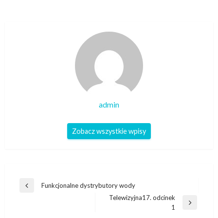
admin
Zobacz wszystkie wpisy
Nawigacja
Funkcjonalne dystrybutory wody
Poprzedni
wpisu
Telewizyjna17. odcinek
wpis
Następny
1
wpis