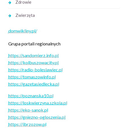
Zdrowie
Zwierzęta
domwikliny.pl/
Grupa portali regionalnych
https://sandomierz.info.pl
https://kolbuszowacity.pl
https://radio-boleslawiec.pl
https://tomaszowinfo.pl
https://gazetasiedlecka.pl
https://poznanska10.pl
https://loskwierzyna.szkola.pl
https://eko-sanok.pl
https://gniezno-ogloszenia.pl
https://ibrzozow.pl