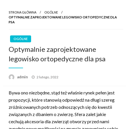
STRONA GŁÓWNA
OGÓLNE
OPTYMALNIE ZAPROJEKTOWANE LEGOWISKO ORTOPEDYCZNE DLA
PSA
OGÓLNE
Optymalnie zaprojektowane
legowisko ortopedyczne dla psa
Opublikowane
admin
2 lutego, 2022
w
Bywa ono niezbędne, stąd też właśnie rynek pełen jest
propozycji, które stanowią odpowiedź na długi szereg
zróżnicowanych potrzeb odnoszących się do kwestii
związanych z dbaniem o zwierzę. Sfera zalet jakie
cechują akcesoria dla zwierząt otworzy przed nami
zupełnie nowe możliwości na gruncie zapewniania sobie