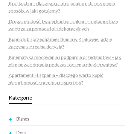
Król kuchni – dlaczego profesjonalne ostrze zmienia
sposób, w jaki gotujemy?
Druga młodość Twojej kuchni i salonu – metamorfoza
wnętrza za pomocą folii dekoracyjnych
Kupno lub sprzedaż mieszkania w Krakowie: gdzie
zaczyna się realna decyzja?
Kinematyka mocowania i podparcia przedmiotów – jak
eliminować drgania podczas toczenia długich wałów?
Apartament Hiszpania – dlaczego warto kupić
nieruchomość z pomocą ekspertów?
Kategorie
Biznes
Dom